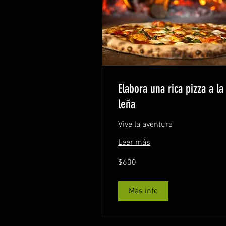
Elabora una rica pizza a la
leña
Vive la aventura
Leer más
600
$600
pesos
mexicanos
Más info