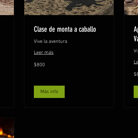
Clase de monta a caballo
A
V
Vive la aventura
Vi
Leer más
L
800
$800
pesos
mexicanos
80
$
pe
me
Más info