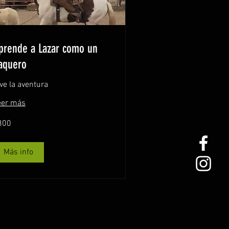
prende a Lazar como un
aquero
ve la aventura
eer más
0
800
sos
xicanos
Más info